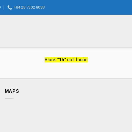
0
+84 28 7302 8088
Block
"15"
not found
MAPS